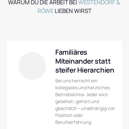
WARUM DU DIE ARBEIT BEI 
WESTENDORF 
& 
RÖWE
 LIEBEN WIRST
Familiäres 
Miteinander statt 
steifer Hierarchien
Bei uns herrscht ein 
kollegiales und herzliches 
Betriebsklima. Jeder wird 
gesehen, gehört und 
geschätzt – unabhängig von 
Position oder 
Berufserfahrung.